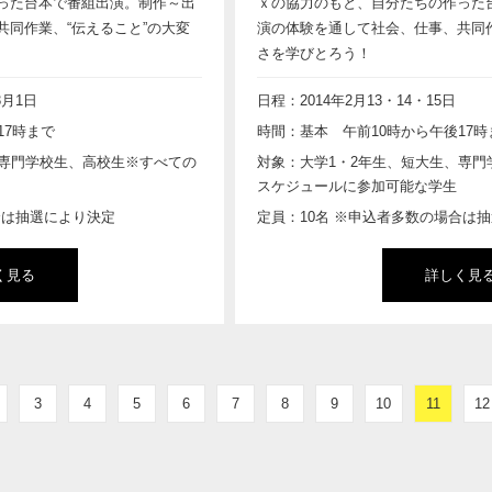
った台本で番組出演。制作～出
ｘの協力のもと、自分たちの作った
同作業、“伝えること”の大変
演の体験を通して社会、仕事、共同作
さを学びとろう！
3月1日
日程：2014年2月13・14・15日
17時まで
時間：基本 午前10時から午後17時
、専門学校生、高校生※すべての
対象：大学1・2年生、短大生、専門
スケジュールに参加可能な学生
合は抽選により決定
定員：10名 ※申込者多数の場合は
く見る
詳しく見
3
4
5
6
7
8
9
10
11
12