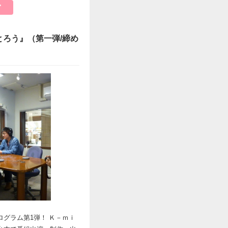
とろう』（第一弾/締め
グラム第1弾！ Ｋ－ｍｉ