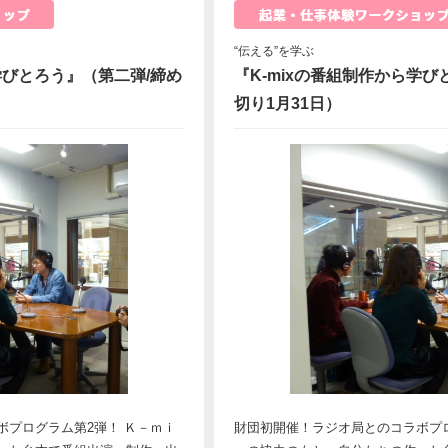
“伝える”を学ぶ
学びとろう』（第二弾/締め
『K-mixの番組制作から学び
切り1月31日）
ボプログラム第2弾！ Ｋ－ｍｉ
財団初開催！ラジオ局とのコラボプロ