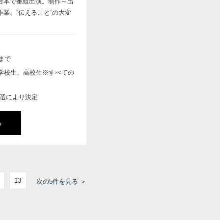
台本で番組出演。制作～出
業、“伝えること”の大変
まで
学校生、高校生※すべての
抽選により決定
る
13
次の5件を見る ＞