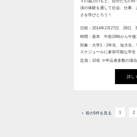
ｘの協力のもと、自分たちの作
演の体験を通して社会、仕事、共
さを学びとろう！
日程：2014年2月27日、28日、
時間：基本 午前10時から午後
対象：大学1・2年生、短大生
スケジュールに参加可能な学生
定員：10名 ※申込者多数の場
詳し
1
2
＜ 前の5件を見る