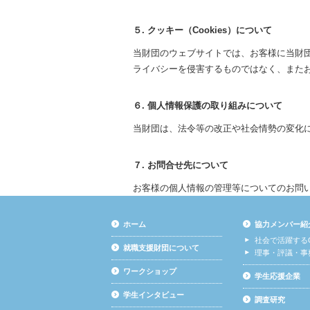
５. クッキー（Cookies）について
当財団のウェブサイトでは、お客様に当財
ライバシーを侵害するものではなく、また
６. 個人情報保護の取り組みについて
当財団は、法令等の改正や社会情勢の変化
７. お問合せ先について
お客様の個人情報の管理等についてのお問
ホーム
協力メンバー紹
社会で活躍する
就職支援財団について
理事・評議・事
ワークショップ
学生応援企業
学生インタビュー
調査研究