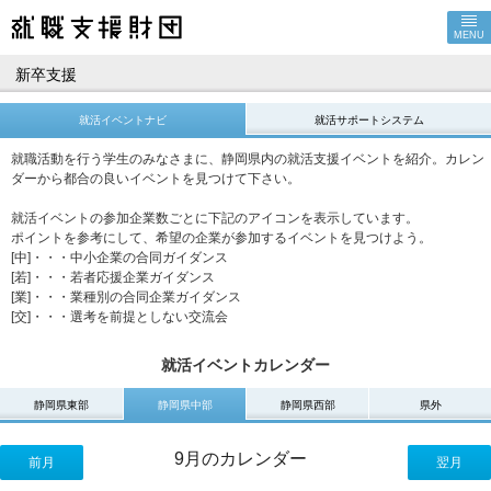
MENU
新卒支援
就活イベントナビ
就活サポートシステム
就職活動を行う学生のみなさまに、静岡県内の就活支援イベントを紹介。カレン
ダーから都合の良いイベントを見つけて下さい。
就活イベントの参加企業数ごとに下記のアイコンを表示しています。
ポイントを参考にして、希望の企業が参加するイベントを見つけよう。
[中]・・・中小企業の合同ガイダンス
[若]・・・若者応援企業ガイダンス
[業]・・・業種別の合同企業ガイダンス
[交]・・・選考を前提としない交流会
就活イベントカレンダー
静岡県東部
静岡県中部
静岡県西部
県外
9月のカレンダー
前月
翌月