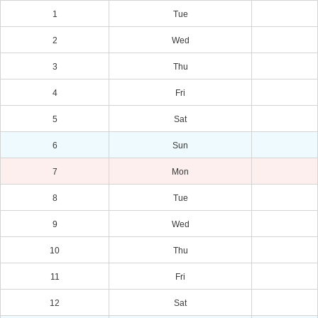
1
Tue
2
Wed
3
Thu
4
Fri
5
Sat
6
Sun
7
Mon
8
Tue
9
Wed
10
Thu
11
Fri
12
Sat